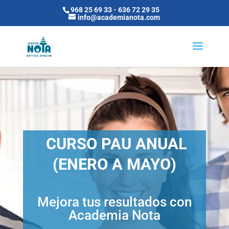
968 25 69 33
-
636 72 29 35
info@academianota.com
CURSO PAU ANUAL
(ENERO A MAYO)
Mejora tus resultados con
Academia Nota