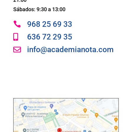
Sábados: 9:30 a 13:00
968 25 69 33

636 72 29 35

info@academianota.com
