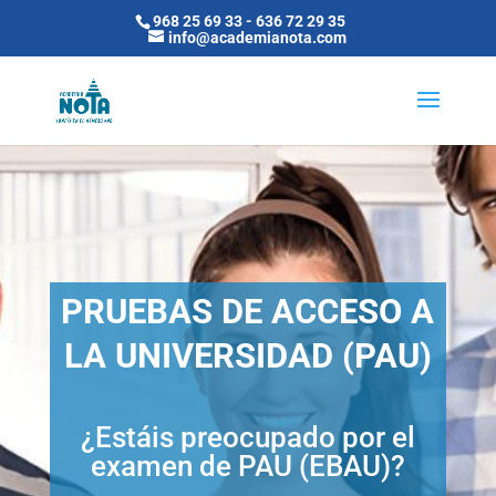
968 25 69 33
-
636 72 29 35
info@academianota.com
PRUEBAS DE ACCESO A
LA UNIVERSIDAD (PAU)
¿Estáis preocupado por el
examen de PAU (EBAU)?