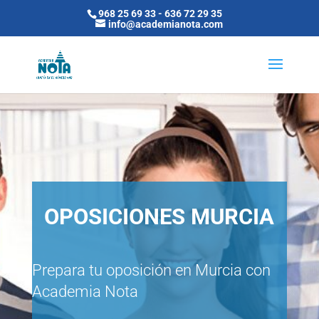
968 25 69 33
-
636 72 29 35
info@academianota.com
OPOSICIONES MURCIA
Prepara tu oposición en Murcia con
Academia Nota